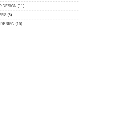
O DESIGN
(11)
ERS
(8)
 DESIGN
(15)