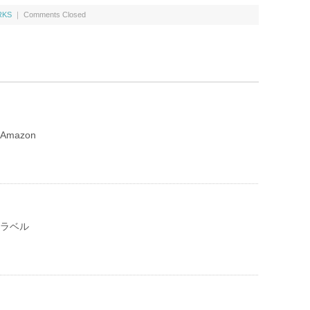
RKS
｜
Comments Closed
mazon
 ラベル