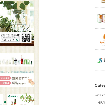
Cate
WORK
GRA