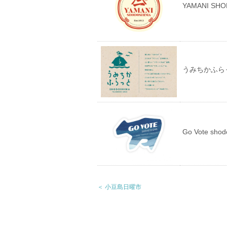
YAMANI S
うみちかふら
Go Vote shod
＜ 小豆島日曜市